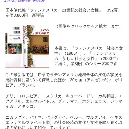
よみもの
,
新着情報
,
研究活動
国本伊代編『ラテンアメリカ
21
世紀の社会と女性』
392
頁。
定価
3,800
円 新評論
（画像をクリックすると拡大します）
本書は、『ラテンアメリカ 社会と女
性』（
1985
年）、『ラテンアメリ
カ 新しい社会と女性』（
2000
年）
に続く、第
3
冊目のシリーズ本です。
この最新版では、序章でラテンアメリカ地域全体の変化の状況を
統計資料に基づいて俯瞰したほか、
20
か国（アルゼンチン、ボリ
ビア、ブラジル、
チリ、コロンビア、コスタリカ、キューバ、ドミニカ共和国、エ
クアドル、エルサルバドル、グアテマラ、ホンジュラス、ジャマ
イカ、メキシコ、
ニカラグア、パナマ、パラグアイ、ペルー、ウルグアイ、ベネズ
エラ：アルファベット順）の社会経済の変化と女性を取り巻く環
境の変化について紹介しております。