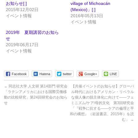
お知らせ[:]
village of Michoacán
2015年12月02日
(Mexico)」[:]
イベント情報
2016年05月13日
イベント情報
2019年 夏期講習のお知ら
せ
2019年06月17日
イベント情報
Facebook
Hatena
twitter
Google+
LINE
←
同志社大学 人文研 第14部門 研究会
【共催イベントのお知らせ】グローバ
「ラテンアメリカにおける国際労働移
ル時代におけるアメリカン・リベラル
動の比較研究」第24回研究会のお知ら
な個人像の脱主体化に向けて――フェ
せ
ミニズム/ケア/母的文化 第3回研究会
「『戦争に抗する――ケアの倫理と平
和の構想』（岩波書店、2015年）を読
む」
→