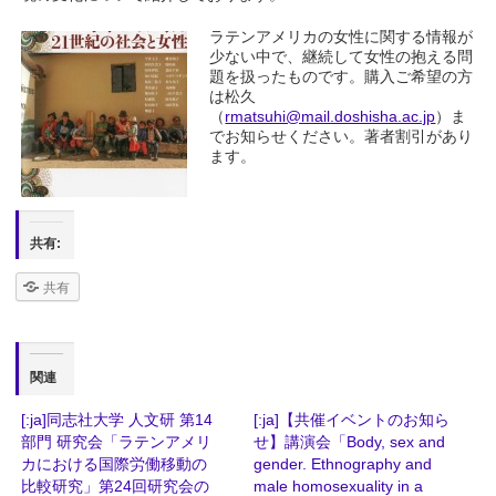
ラテンアメリカの女性に関する情報が
少ない中で、継続して女性の抱える問
題を扱ったものです。購入ご希望の方
は松久
（
rmatsuhi@mail.doshisha.ac.jp
）ま
でお知らせください。著者割引があり
ます。
共有:
共有
関連
[:ja]同志社大学 人文研 第14
[:ja]【共催イベントのお知ら
部門 研究会「ラテンアメリ
せ】講演会「Body, sex and
カにおける国際労働移動の
gender. Ethnography and
比較研究」第24回研究会の
male homosexuality in a