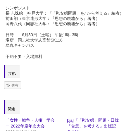
シンポジスト
長 志珠絵（神戸大学：『「慰安婦問題」を/ から考える』編者）
前田朗（東京造形大学：『思想の廃墟から』著者）
岡野八代（同志社大学：『思想の廃墟から』著者）
日時 6月30日（土曜） 午後1時- 3時
場所 同志社大学志高館SK118
烏丸キャンパス
予約不要・入場無料
共有:
共有
関連
「女性・戦争・人権」学会
[:ja]『「慰安婦」問題・日韓
ー 2022年度年次大会
「合意」を考える』出版記