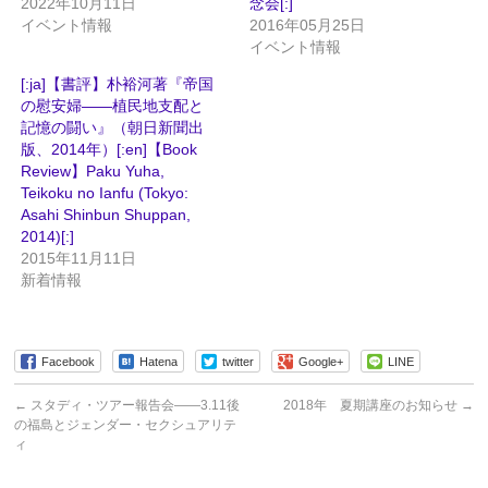
2022年10月11日
念会[:]
イベント情報
2016年05月25日
イベント情報
[:ja]【書評】朴裕河著『帝国
の慰安婦――植民地支配と
記憶の闘い』（朝日新聞出
版、2014年）[:en]【Book
Review】Paku Yuha,
Teikoku no Ianfu (Tokyo:
Asahi Shinbun Shuppan,
2014)[:]
2015年11月11日
新着情報
Facebook
Hatena
twitter
Google+
LINE
←
スタディ・ツアー報告会――3.11後
2018年 夏期講座のお知らせ
→
の福島とジェンダー・セクシュアリテ
ィ