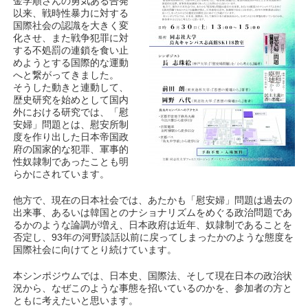
金学順さんの勇気ある告発
以来、戦時性暴力に対する
国際社会の認識を大きく変
化させ、また戦争犯罪に対
する不処罰の連鎖を食い止
めようとする国際的な運動
へと繋がってきました。
そうした動きと連動して、
歴史研究を始めとして国内
外における研究では、「慰
安婦」問題とは、慰安所制
度を作り出した日本帝国政
府の国家的な犯罪、軍事的
性奴隷制であったことも明
らかにされています。
他方で、現在の日本社会では、あたかも「慰安婦」問題は過去の
出来事、あるいは韓国とのナショナリズムをめぐる政治問題であ
るかのような論調が増え、日本政府は近年、奴隷制であることを
否定し、93年の河野談話以前に戻ってしまったかのような態度を
国際社会に向けてとり続けています。
本シンポジウムでは、日本史、国際法、そして現在日本の政治状
況から、なぜこのような事態を招いているのかを、参加者の方と
ともに考えたいと思います。