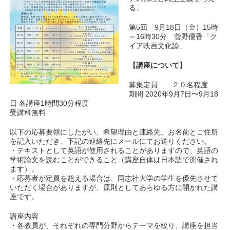
る」
第5回 9月18日（金）15時
～16時30分 菅野優香「ク
イア映画文化論」
【講座について】
募集定員 ２０名程度
期間 2020年9月7日〜9月18
日 各講座1時間30分程度
受講料無料
以下の応募要領にしたがい、希望理由と連絡先、お名前とご住所
を記入いただき、下記の連絡先にメールにてお送りください。
・テキストとして英語が使用されることがありますので、英語の
学術論文を読むことができること（講座自体は日本語で開催され
ます）。
・応募者が定員を超える場合は、同志社大学の学生を優先させて
いただく場合がありますが、原則としてあらゆる方に開かれた講
座です。
講座内容
・各教員が、それぞれの専門分野からテーマを絞り、講座を担当