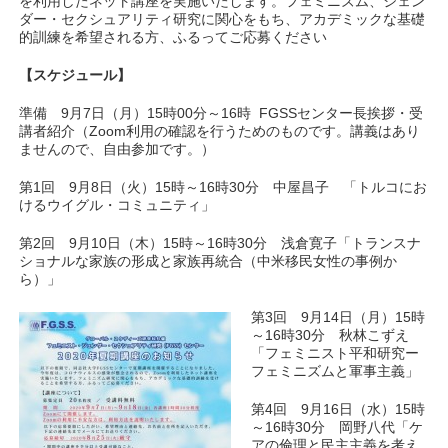
を利用したネット講座を実施いたします。フェミニズム、ジェン
ダー・セクシュアリティ研究に関心をもち、アカデミックな基礎
的訓練を希望される方、ふるってご応募ください
【スケジュール】
準備 9月7日（月）15時00分～16時 FGSSセンター長挨拶・受
講者紹介（Zoom利用の確認を行うためのものです。講義はあり
ませんので、自由参加です。）
第1回 9月8日（火）15時～16時30分 中屋昌子 「トルコにお
けるウイグル・コミュニティ」
第2回 9月10日（木）15時～16時30分 浅倉寛子「トランスナ
ショナルな家族の形成と家族再統合（中米移民女性の事例か
ら）」
第3
回 9月14日（月）15時
～16時30分 秋林こずえ
「フェミニスト平和研究ー
フェミニズムと軍事主義」
第4回 9月16日（水）15時
～16時30分 岡野八代「ケ
アの倫理と民主主義を考え