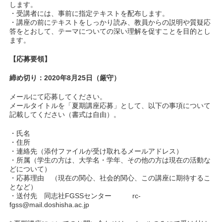
します。
・受講者には、事前に指定テキストを配布します。
・講座の前にテキストをしっかり読み、教員からの説明や質疑応
答をとおして、テーマについての深い理解を促すことを目的とし
ます。
【応募要領】
締め切り：2020年8月25日（厳守）
メールにて応募してください。
メールタイトルを「夏期講座応募」として、以下の事項について
記載してください（書式は自由）。
・氏名
・住所
・連絡先（添付ファイルが受け取れるメールアドレス）
・所属（学生の方は、大学名・学年、その他の方は現在の活動な
どについて）
・応募理由 （現在の関心、社会的関心、この講座に期待するこ
となど）
・送付先 同志社FGSSセンター rc-
fgss@mail.doshisha.ac.jp