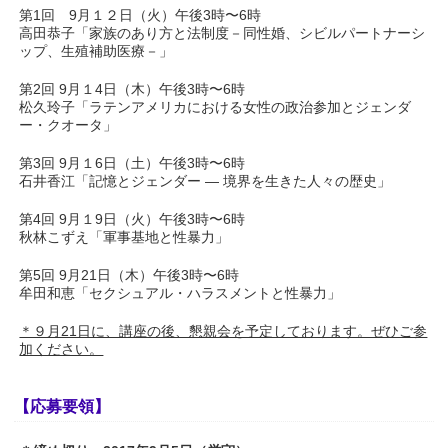
第1回 9月１２日（火）午後3時〜6時
高田恭子「家族のあり方と法制度－同性婚、シビルパートナーシ
ップ、生殖補助医療－」
第2回 9月１4日（木）午後3時〜6時
松久玲子「ラテンアメリカにおける女性の政治参加とジェンダ
ー・クオータ」
第3回 9月１6日（土）午後3時〜6時
石井香江「記憶とジェンダー ― 境界を生きた人々の歴史」
第4回 9月１9日（火）午後3時〜6時
秋林こずえ「軍事基地と性暴力」
第5回 9月21日（木）午後3時〜6時
牟田和恵「セクシュアル・ハラスメントと性暴力」
＊９月21日に、講座の後、懇親会を予定しております。ぜひご参
加ください。
【応募要領】