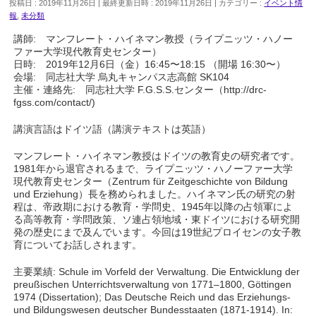
投稿日 : 2019年11月26日
最終更新日時 : 2019年11月26日
カテゴリー :
イベント情
報
,
未分類
講師: マンフレート・ハイネマン教授（ライプニッツ・ハノー
ファー大学現代教育史センター）
日時: 2019年12月6日（金）16:45〜18:15 （開場 16:30〜）
会場: 同志社大学 烏丸キャンパス志高館 SK104
主催・連絡先: 同志社大学 F.G.S.S.センター（http://drc-
fgss.com/contact/)
講演言語はドイツ語（講演テキストは英語）
マンフレート・ハイネマン教授はドイツの教育史の研究者です。
1981年から退官されるまで、ライプニッツ・ハノーファー大学
現代教育史センター（Zentrum für Zeitgeschichte von Bildung
und Erziehung）長を務められました。ハイネマン氏の研究の射
程は、帝政期における教育・学問史、1945年以降の占領軍によ
る高等教育・学問政策、ソ連占領地域・東ドイツにおける研究開
発の歴史にまで及んでいます。今回は19世紀プロイセンの女子教
育についてお話しされます。
主要業績: Schule im Vorfeld der Verwaltung. Die Entwicklung der
preußischen Unterrichtsverwaltung von 1771–1800, Göttingen
1974 (Dissertation); Das Deutsche Reich und das Erziehungs-
und Bildungswesen deutscher Bundesstaaten (1871-1914). In: